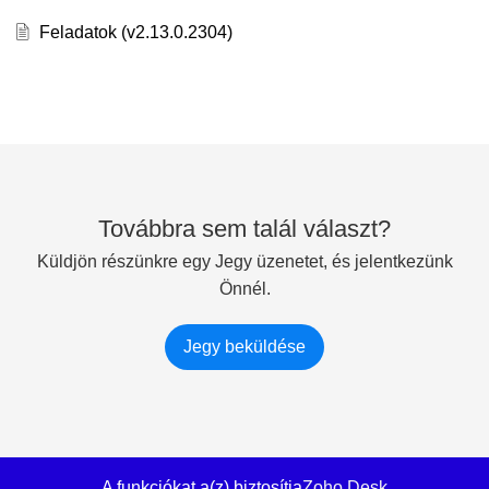
Feladatok (v2.13.0.2304)
Továbbra sem talál választ?
Küldjön részünkre egy Jegy üzenetet, és jelentkezünk
Önnél.
Jegy beküldése
A funkciókat a(z) biztosítja
Zoho Desk