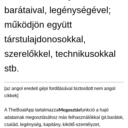
barátaival, legénységével;
működjön együtt
társtulajdonosokkal,
szerelőkkel, technikusokkal
stb.
[az angol eredeti gépi fordításával biztosított nem angol
cikkek]
A TheBoatApp tartalmazza
funkció a hajó
Megosztás
adatainak megosztásához más felhasználókkal (pl.barátok,
család, legénység, kapitány, kikötő-személyzet,