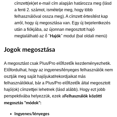
címzett(ek)et e-mail cím alapján határozza meg (lásd
a fenti 2. számot, ismételje meg, hogy több
felhasználóval ossza meg). A címzett értesítést kap
arról, hogy új megosztása van. Egy új bejelentkezés
után a fiókjába, az újonnan megosztott hajó
megtalálható az ő "
" modul (bal oldali menü)
Hajók
Jogok megosztása
A megosztást csak Plus/Pro előfizetők kezdeményezhetik
.
Előfordulhat, hogy az ingyenes/lényeges felhasználók nem
osztják meg saját hajójukat/rekordjaikat más
felhasználókkal, bár a Plus/Pro előfizetők által megosztott
hajó(ok) címzettjei lehetnek (lásd alább). Hogy ezt jobb
perspektívába helyezzük, ezek a
Felhasználók közötti
megosztás "módok":
Ingyenes/lényeges