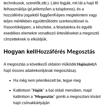
technikusok, szerelők,stb.). Látni fogják, mit lát a hajó fő
felhasználója (pl.jellemzően a tulajdonos), és a
hozzáférési jogaiktól függőenKépes megtekinteni vagy
teljes mértékben együttműködni szerkesztéssel is.
Hasonlóképpen, a készletre, a feladatokra és egyéb
esedékes elemekre vonatkozó értesítéseket a megosztó
címzetteknek is elküldjük.
Hogyan kell
Hozzáférés Megosztás
A megosztás a következő oldalon működik:
(A
Hajószint
hajó összes adatrekordjának megosztása).
Ha még nem jelentkezett be, tegye meg
Kattintson "
" a bal oldali menüben, majd
Hajók
kattintson a "
" gomb a megosztani kívánt
Megosztás
hajó csónakkártyáján