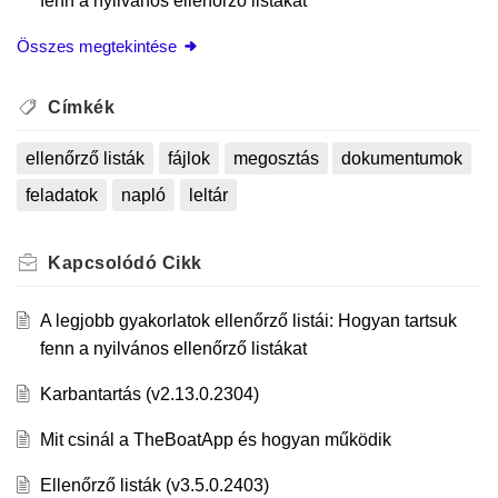
fenn a nyilvános ellenőrző listákat
Összes megtekintése
Címkék
ellenőrző listák
fájlok
megosztás
dokumentumok
feladatok
napló
leltár
Kapcsolódó
Cikk
A legjobb gyakorlatok ellenőrző listái: Hogyan tartsuk
fenn a nyilvános ellenőrző listákat
Karbantartás (v2.13.0.2304)
Mit csinál a TheBoatApp és hogyan működik
Ellenőrző listák (v3.5.0.2403)