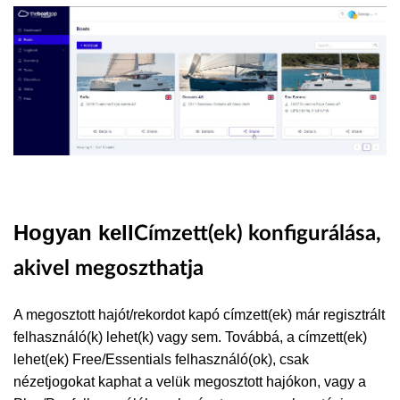
Hogyan kell
Címzett(ek) konfigurálása,
akivel megoszthatja
A megosztott hajót/rekordot kapó címzett(ek) már regisztrált
felhasználó(k) lehet(k) vagy sem. Továbbá, a címzett(ek)
lehet(ek) Free/Essentials felhasználó(ok), csak
nézetjogokat kaphat a velük megosztott hajókon, vagy a