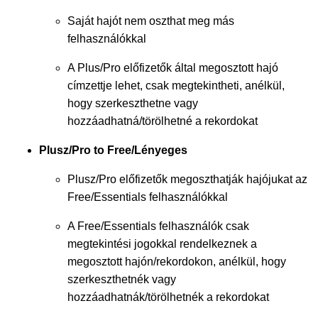
Saját hajót nem oszthat meg más
felhasználókkal
A Plus/Pro előfizetők által megosztott hajó
címzettje lehet, csak megtekintheti, anélkül,
hogy szerkeszthetne vagy
hozzáadhatná/törölhetné a rekordokat
Plusz/Pro to Free/Lényeges
Plusz/Pro előfizetők megoszthatják hajójukat az
Free/Essentials felhasználókkal
A Free/Essentials felhasználók csak
megtekintési jogokkal rendelkeznek a
megosztott hajón/rekordokon, anélkül, hogy
szerkeszthetnék vagy
hozzáadhatnák/törölhetnék a rekordokat