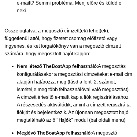
e-mailt? Semmi probléma. Menj előre és küldd el
neki
Összefoglalva, a megosztó címzett(ek) lehet(ek),
függetlenül attól, hogy fizetett csomag előfizető vagy
ingyenes, és két forgatókönyv van a megosztó címzett
számára, hogy megosztott hajót kapjon:
A megosztás
Nem létező TheBoatApp felhasználó:
konfigurálásakor a megosztási címzetteket e-mail cím
alapján határozza meg (lásd a fenti 2. számot,
ismételje meg több felhasználóval való megosztást).
A címzett értesítő e-mailt kap a fiók regisztrálásához.
A részesedés aktiválódik, amint a címzett regisztrálja
fiókját és bejelentkezik. Az újonnan megosztott hajó
megtalálható az ő "
" modul (bal oldali menü)
Hajók
A megosztó
Meglévő TheBoatApp felhasználó: