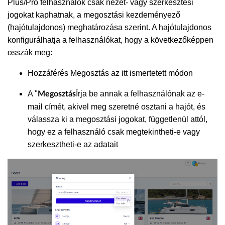
Plus/Pro felhasználók csak nézet- vagy szerkesztési
jogokat kaphatnak, a megosztási kezdeményező
(hajótulajdonos) meghatározása szerint. A hajótulajdonos
konfigurálhatja a felhasználókat, hogy a következőképpen
osszák meg:
Hozzáférés Megosztás az itt ismertetett módon
A "
Írja be annak a felhasználónak az e-
Megosztás
mail címét, akivel meg szeretné osztani a hajót, és
válassza ki a megosztási jogokat, függetlenül attól,
hogy ez a felhasználó csak megtekintheti-e vagy
szerkesztheti-e az adatait